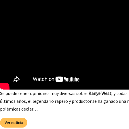
Se puede tener opiniones muy diversas sobre
Kanye West
, y todas
últimos años, el legendario rapero y productor se ha ganado una 
polémicas declar…
Ver noticia