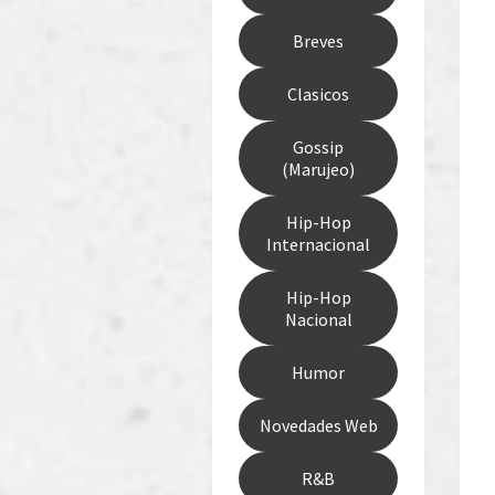
Breves
Clasicos
Gossip
(Marujeo)
Hip-Hop
Internacional
Hip-Hop
Nacional
Humor
Novedades Web
R&B