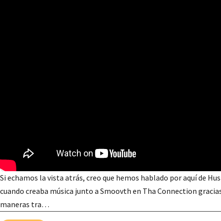
Si echamos la vista atrás, creo que hemos hablado por aquí de Hus 
cuando creaba música junto a Smoovth en Tha Connection gracias a
maneras tra…