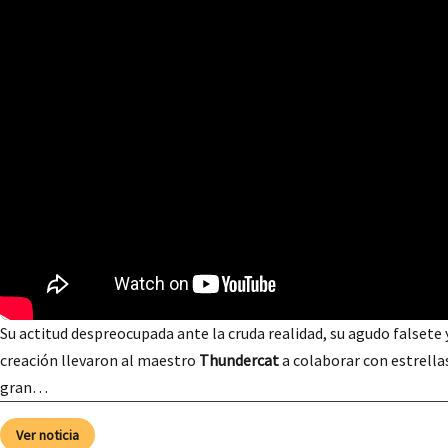
Su actitud despreocupada ante la cruda realidad, su agudo falsete
creación llevaron al maestro
Thundercat
a colaborar con estrella
gran…
Ver noticia