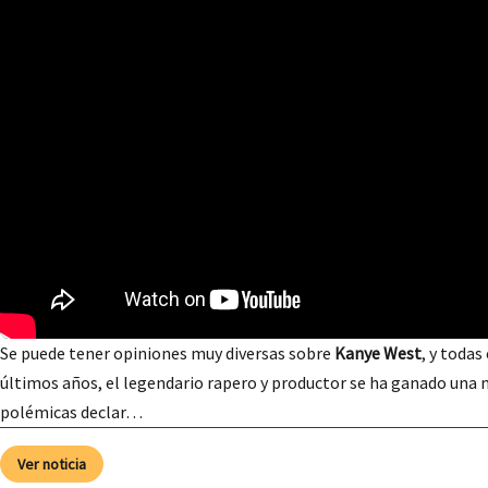
Se puede tener opiniones muy diversas sobre
Kanye West
, y todas
últimos años, el legendario rapero y productor se ha ganado una 
polémicas declar…
Ver noticia