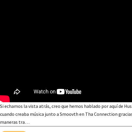
Si echamos la vista atrás, creo que hemos hablado por aquí de Hus 
cuando creaba música junto a Smoovth en Tha Connection gracias a
maneras tra…