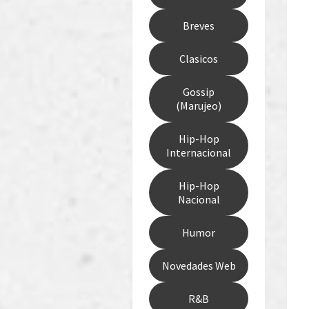
Breves
Clasicos
Gossip
(Marujeo)
Hip-Hop
Internacional
Hip-Hop
Nacional
Humor
Novedades Web
R&B