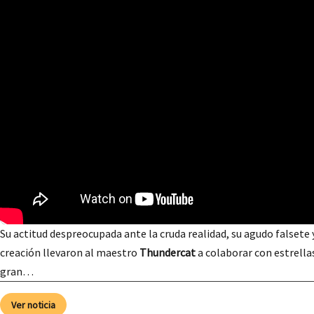
Su actitud despreocupada ante la cruda realidad, su agudo falsete
creación llevaron al maestro
Thundercat
a colaborar con estrella
gran…
Ver noticia