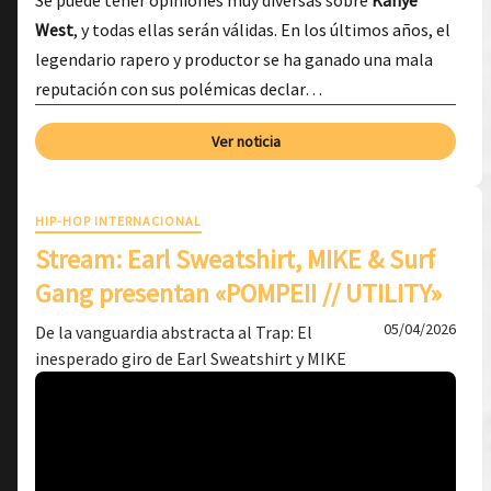
Se puede tener opiniones muy diversas sobre
Kanye
West
, y todas ellas serán válidas. En los últimos años, el
legendario rapero y productor se ha ganado una mala
reputación con sus polémicas declar…
Ver noticia
HIP-HOP INTERNACIONAL
Stream: Earl Sweatshirt, MIKE & Surf
Gang presentan «POMPEII // UTILITY»
05/04/2026
De la vanguardia abstracta al Trap: El
inesperado giro de Earl Sweatshirt y MIKE