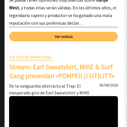
Se puede tener opiniones muy diversas sobre
Kanye
West
, y todas ellas serán válidas. En los últimos años, el
legendario rapero y productor se ha ganado una mala
reputación con sus polémicas declar…
Ver noticia
HIP-HOP INTERNACIONAL
Stream: Earl Sweatshirt, MIKE & Surf
Gang presentan «POMPEII // UTILITY»
05/04/2026
De la vanguardia abstracta al Trap: El
inesperado giro de Earl Sweatshirt y MIKE