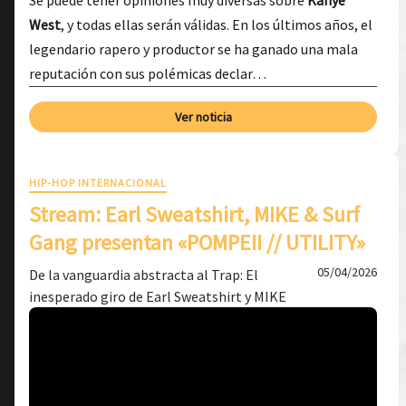
Se puede tener opiniones muy diversas sobre
Kanye
West
, y todas ellas serán válidas. En los últimos años, el
legendario rapero y productor se ha ganado una mala
reputación con sus polémicas declar…
Ver noticia
HIP-HOP INTERNACIONAL
Stream: Earl Sweatshirt, MIKE & Surf
Gang presentan «POMPEII // UTILITY»
05/04/2026
De la vanguardia abstracta al Trap: El
inesperado giro de Earl Sweatshirt y MIKE