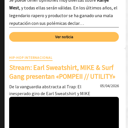
Se puede tener opiniones muy diversas sobre
Kanye
West
, y todas ellas serán válidas. En los últimos años, el
legendario rapero y productor se ha ganado una mala
reputación con sus polémicas declar…
Ver noticia
HIP-HOP INTERNACIONAL
Stream: Earl Sweatshirt, MIKE & Surf
Gang presentan «POMPEII // UTILITY»
05/04/2026
De la vanguardia abstracta al Trap: El
inesperado giro de Earl Sweatshirt y MIKE