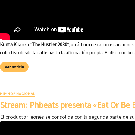
Kunta K
lanza “
The Hustler 2030
”, un álbum de catorce canciones 
colectivo desde la calle hasta la afirmación propia. El disco no bu
Ver noticia
HIP-HOP NACIONAL
Stream: Phbeats presenta «Eat Or Be E
El productor leonés se consolida con la segunda parte de s