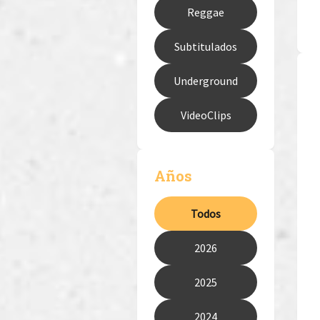
Reggae
Subtitulados
Underground
VideoClips
Años
Todos
2026
2025
2024