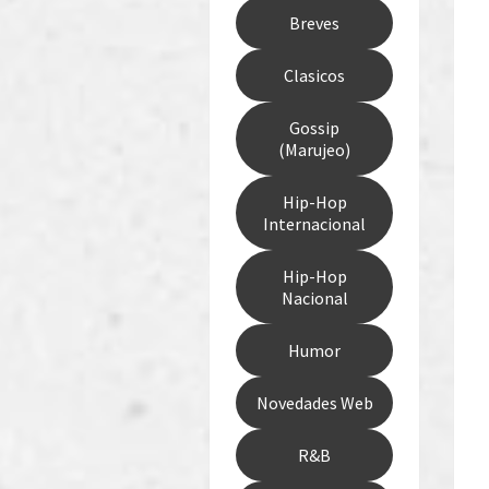
Breves
Clasicos
Gossip
(Marujeo)
Hip-Hop
Internacional
Hip-Hop
Nacional
Humor
Novedades Web
R&B