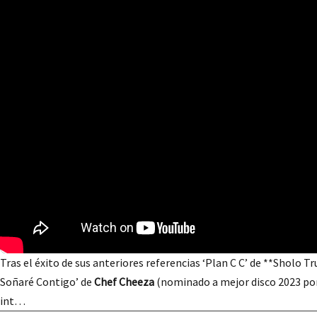
Tras el éxito de sus anteriores referencias ‘Plan C C’ de **Sholo T
Soñaré Contigo’ de
Chef Cheeza
(nominado a mejor disco 2023 por 
int…