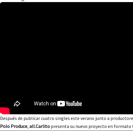
Después de publicar cuatro singles este verano junto a producto
Polo Produce
,
all.Carlito
presenta su nuevo proyecto en formato t