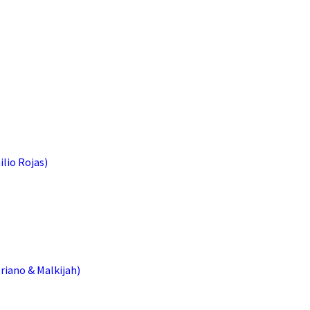
lio Rojas)
oriano & Malkijah)