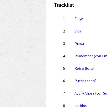
Tracklist
1
Fluye
2
Vida
3
Presa
4
Remember (con Emi
5
Reir o llorar
6
Puedes ser tú
7
Aquí y Ahora (con S
8
Latidos