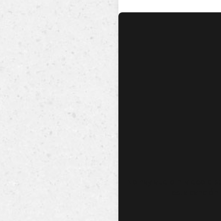
No hay audio ni video dis
esta canción