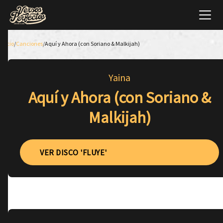
Inicio
/
Canciones
/
Aquí y Ahora (con Soriano & Malkijah)
Yaina
Aquí y Ahora (con Soriano &
Malkijah)
VER DISCO 'FLUYE'