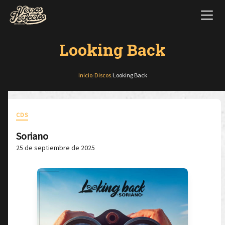
Looking Back
Inicio
/
Discos
/
Looking Back
CDS
Soriano
25 de septiembre de 2025