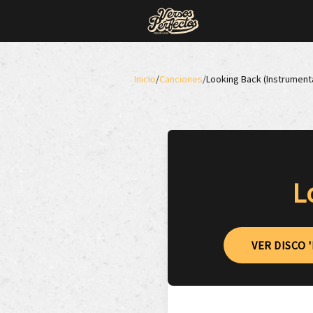
Inicio
/
Canciones
/
Looking Back (Instrumenta
L
VER DISCO 