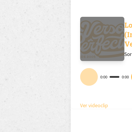
L
(I
Ve
Sor
0:00
0:00
Ver videoclip