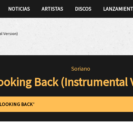
NOTICIAS
ARTISTAS
DISCOS
LANZAMIEN
l Version)
Soriano
ooking Back (Instrumental 
'LOOKING BACK'