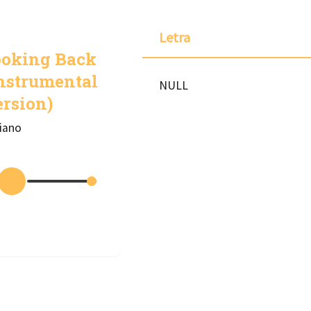
Letra
ooking Back
nstrumental
NULL
rsion)
iano