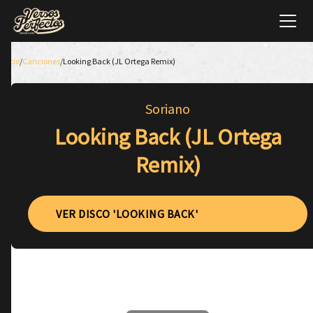
Inicio
/
Canciones
/
Looking Back (JL Ortega Remix)
Soriano
Looking Back (JL Ortega
Remix)
VER DISCO 'LOOKING BACK'