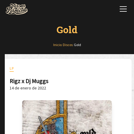
Gold
Inicio
/
Discos
/
Gold
LP
Rigz x Dj Muggs
14 de enero de 2022