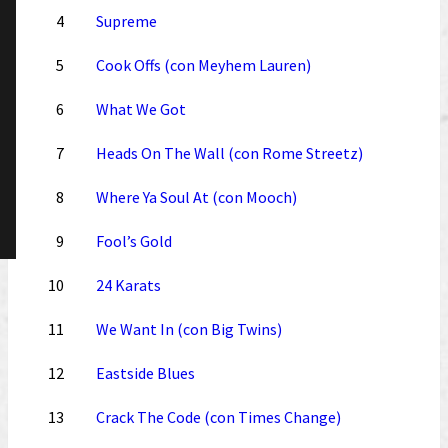
4
Supreme
5
Cook Offs (con Meyhem Lauren)
6
What We Got
7
Heads On The Wall (con Rome Streetz)
8
Where Ya Soul At (con Mooch)
9
Fool’s Gold
10
24 Karats
11
We Want In (con Big Twins)
12
Eastside Blues
13
Crack The Code (con Times Change)