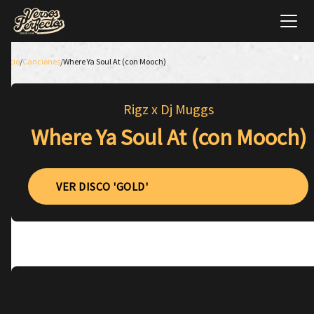
Inicio
/
Canciones
/
Where Ya Soul At (con Mooch)
Rigz x Dj Muggs
Where Ya Soul At (con Mooch)
VER DISCO 'GOLD'