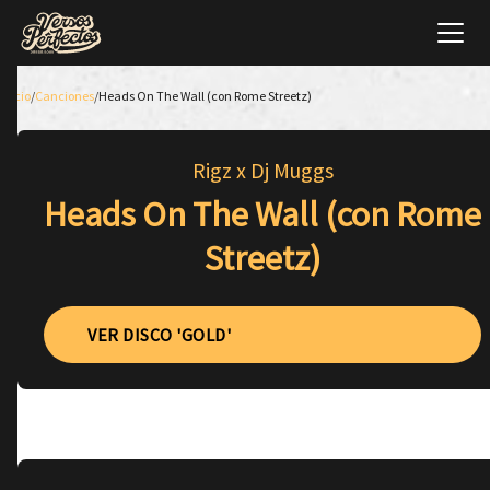
Inicio
/
Canciones
/
Heads On The Wall (con Rome Streetz)
Rigz x Dj Muggs
Heads On The Wall (con Rome
Streetz)
VER DISCO 'GOLD'