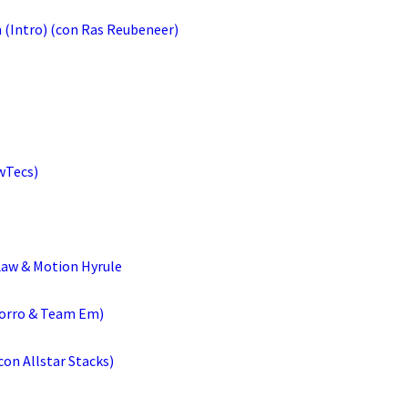
(Intro) (con Ras Reubeneer)
wTecs)
Law & Motion Hyrule
Zorro & Team Em)
con Allstar Stacks)