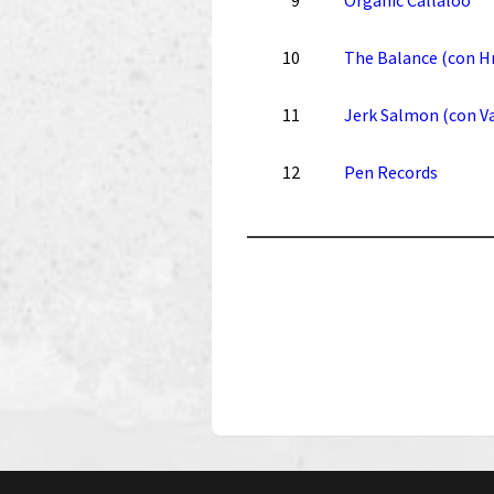
9
Organic Callaloo
10
The Balance (con H
11
Jerk Salmon (con V
12
Pen Records