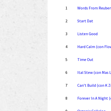
1
Words From Reuben 
2
Start Dat
3
Listen Good
4
Hard Calm (con Flo
5
Time Out
6
Ital Stew (con Mas 
7
Can’t Build (con K 
8
Forever In A Night (