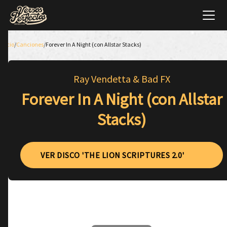
Inicio
/
Canciones
/
Forever In A Night (con Allstar Stacks)
Ray Vendetta & Bad FX
Forever In A Night (con Allstar
Stacks)
VER DISCO 'THE LION SCRIPTURES 2.0'