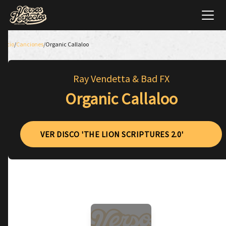
Inicio
/
Canciones
/
Organic Callaloo
Ray Vendetta & Bad FX
Organic Callaloo
VER DISCO 'THE LION SCRIPTURES 2.0'