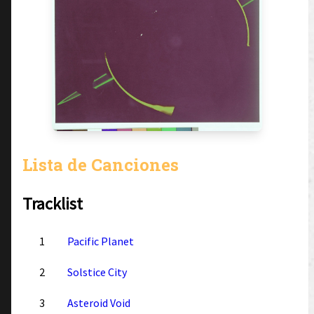
Lista de Canciones
Tracklist
1
Pacific Planet
2
Solstice City
3
Asteroid Void