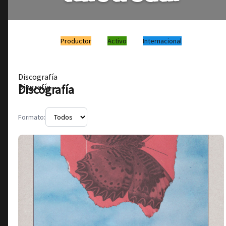
Productor
Activo
Internacional
Discografía
Discografía
Biografía
Formato: