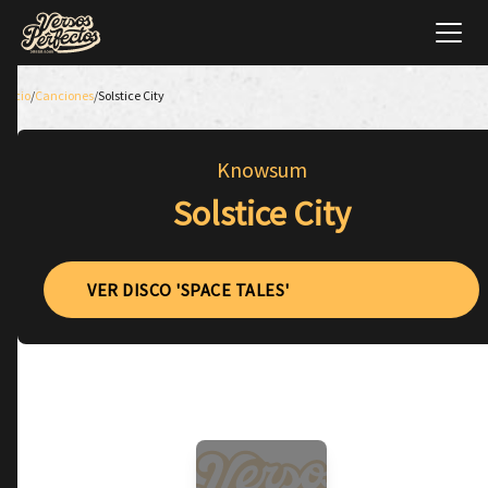
Inicio
/
Canciones
/
Solstice City
Knowsum
Solstice City
VER DISCO 'SPACE TALES'