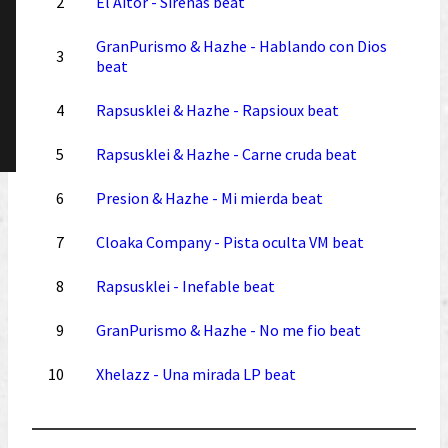
2
El Aitor - Sirenas beat
GranPurismo & Hazhe - Hablando con Dios
3
beat
4
Rapsusklei & Hazhe - Rapsioux beat
5
Rapsusklei & Hazhe - Carne cruda beat
6
Presion & Hazhe - Mi mierda beat
7
Cloaka Company - Pista oculta VM beat
8
Rapsusklei - Inefable beat
9
GranPurismo & Hazhe - No me fio beat
10
Xhelazz - Una mirada LP beat