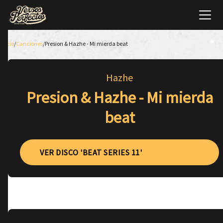
Inicio
/
Canciones
/
Presion & Hazhe - Mi mierda beat
Hazhe
Presion & Hazhe - Mi mierda
beat
VER DISCO 'BEAT SERIES 11'