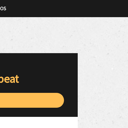
TOS
beat