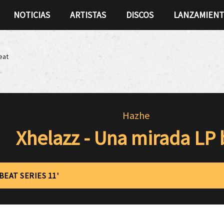
NOTICIAS
ARTISTAS
DISCOS
LANZAMIEN
eat
Hazhe
Xhelazz - Una mirada LP 
BEAT SERIES 11'