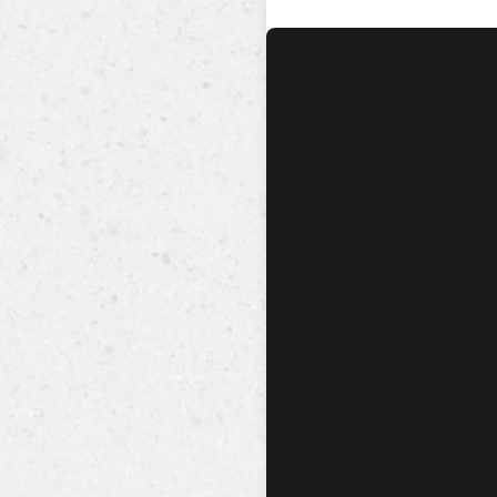
No hay audio ni video dis
esta canción