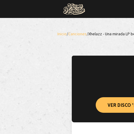
Inicio
/
Canciones
/
Xhelazz - Una mirada LP b
VER DISCO '