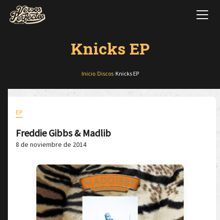
Knicks EP
Inicio
/
Discos
/
Knicks EP
EP
Freddie Gibbs & Madlib
8 de noviembre de 2014