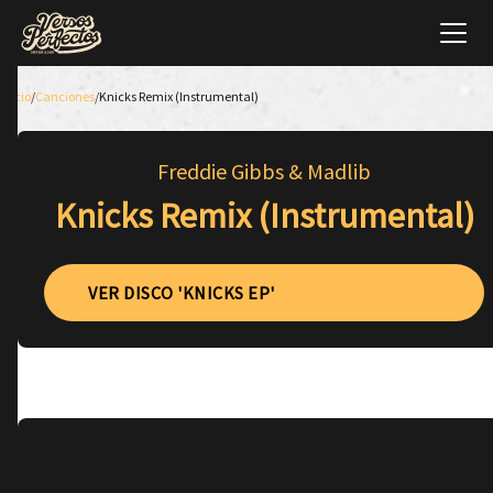
Inicio
/
Canciones
/
Knicks Remix (Instrumental)
Freddie Gibbs & Madlib
Knicks Remix (Instrumental)
VER DISCO 'KNICKS EP'