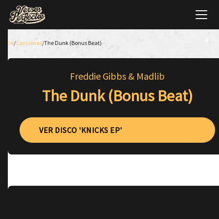
Inicio
/
Canciones
/
The Dunk (Bonus Beat)
Freddie Gibbs & Madlib
The Dunk (Bonus Beat)
VER DISCO 'KNICKS EP'