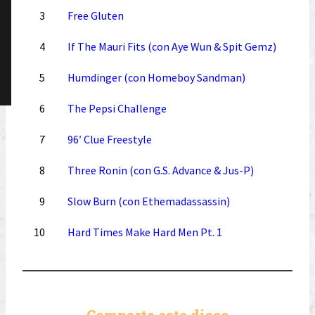
3
Free Gluten
4
If The Mauri Fits (con Aye Wun & Spit Gemz)
5
Humdinger (con Homeboy Sandman)
6
The Pepsi Challenge
7
96′ Clue Freestyle
8
Three Ronin (con G.S. Advance & Jus-P)
9
Slow Burn (con Ethemadassassin)
10
Hard Times Make Hard Men Pt. 1
Comparte este disco