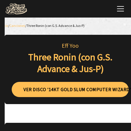
Inicio
/
Canciones
/
Three Ronin (con G.S. Advance & Jus-P)
Eff Yoo
Three Ronin (con G.S.
Advance & Jus-P)
VER DISCO '14KT GOLD SLUM COMPUTER WIZARD'