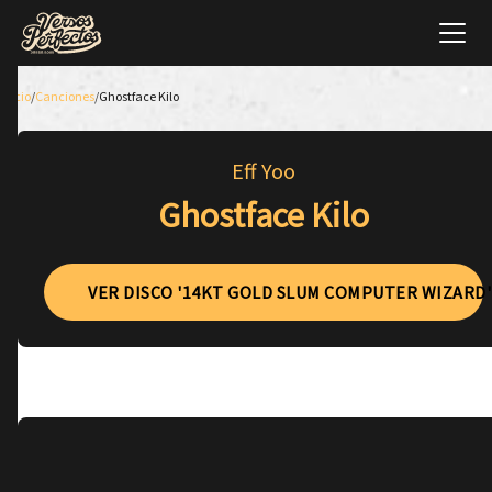
Inicio
/
Canciones
/
Ghostface Kilo
Eff Yoo
Ghostface Kilo
VER DISCO '14KT GOLD SLUM COMPUTER WIZARD'