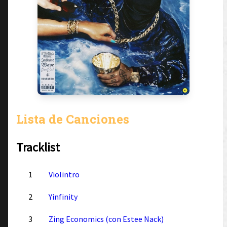
Lista de Canciones
Tracklist
1
Violintro
2
Yinfinity
3
Zing Economics (con Estee Nack)