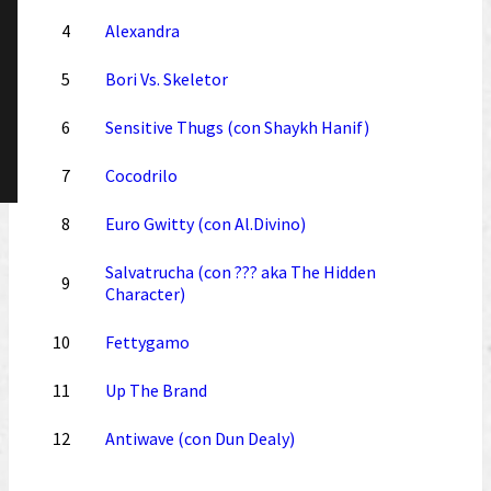
4
Alexandra
5
Bori Vs. Skeletor
6
Sensitive Thugs (con Shaykh Hanif)
7
Cocodrilo
8
Euro Gwitty (con Al.Divino)
Salvatrucha (con ??? aka The Hidden
9
Character)
10
Fettygamo
11
Up The Brand
12
Antiwave (con Dun Dealy)