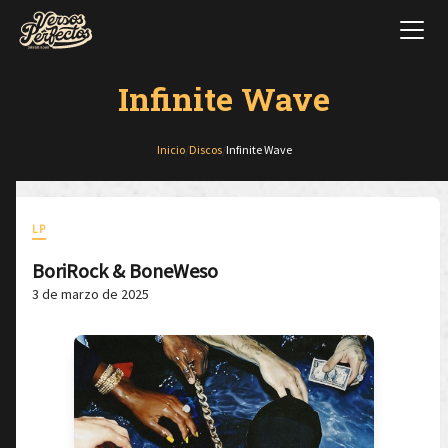
Infinite Wave
Inicio
/
Discos
/
Infinite Wave
LP
BoriRock & BoneWeso
3 de marzo de 2025