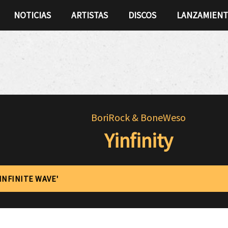
NOTICIAS
ARTISTAS
DISCOS
LANZAMIEN
BoriRock & BoneWeso
Yinfinity
'INFINITE WAVE'