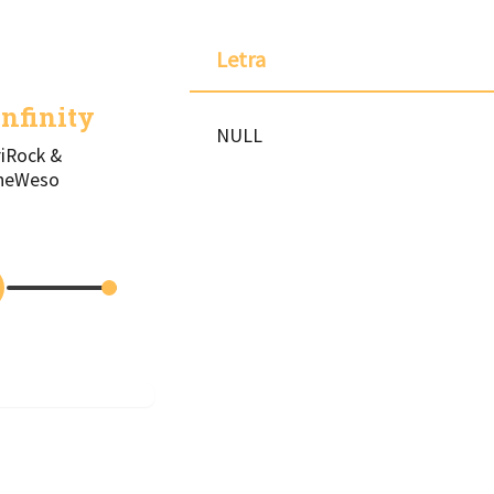
Letra
nfinity
NULL
iRock &
neWeso