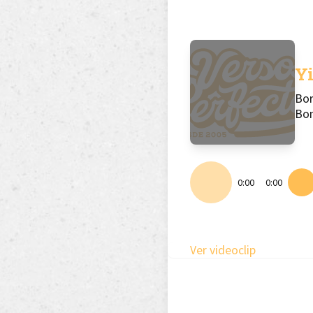
Yi
Bor
Bo
0:00
0:00
Ver videoclip