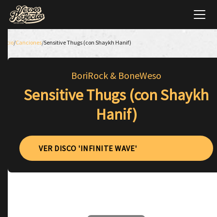
Inicio
/
Canciones
/
Sensitive Thugs (con Shaykh Hanif)
BoriRock & BoneWeso
Sensitive Thugs (con Shaykh
Hanif)
VER DISCO 'INFINITE WAVE'