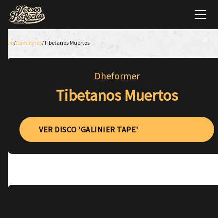
Inicio
/
Canciones
/
Tibetanos Muertos
Dheformer
Tibetanos Muertos
VER DISCO 'GALINIER TAPE'