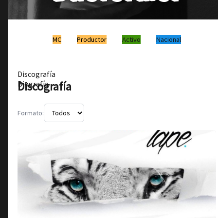
MC
Productor
Activo
Nacional
Discografía
Discografía
Biografía
Formato: