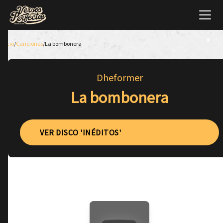
Inicio
/
Canciones
/
La bombonera
Dheformer
La bombonera
VER DISCO 'INÉDITOS'