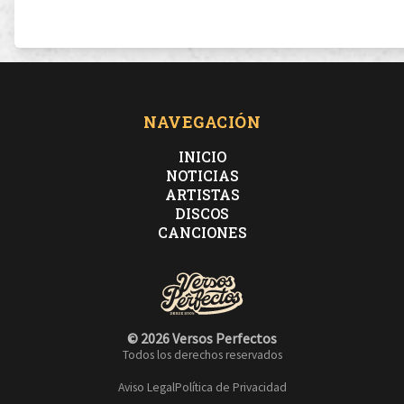
al igual que un poeta da forma a su llanto
al igual que el sol sabe que con una mirada ciega al
relámpago
NAVEGACIÓN
INICIO
mientras sonrió y personas me miran con asco
NOTICIAS
ARTISTAS
DISCOS
me hacen comprender que sus ojos camuflan lo que
CANCIONES
están sangrando
fuimos fuertes al recordar muro que derribamos
© 2026 Versos Perfectos
Todos los derechos reservados
y fuimos débiles cuando la ambición decidió
Aviso Legal
Política de Privacidad
separarnos