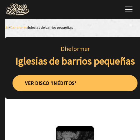
Inicio
/
Canciones
/
Iglesias de barrios pequeñas
Dheformer
Iglesias de barrios pequeñas
VER DISCO 'INÉDITOS'