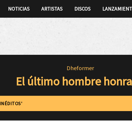
NOTICIAS
ARTISTAS
DISCOS
LANZAMIEN
Dheformer
El último hombre honr
'INÉDITOS'