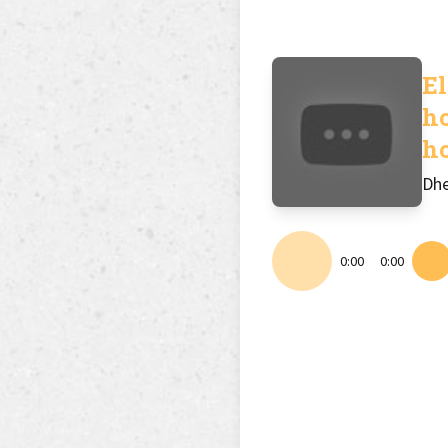
El
h
h
Dh
0:00
0:00