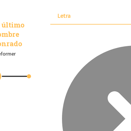
Letra
 último
ombre
onrado
eformer