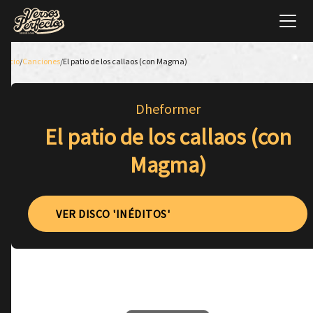
Inicio
/
Canciones
/
El patio de los callaos (con Magma)
Dheformer
El patio de los callaos (con
Magma)
VER DISCO 'INÉDITOS'