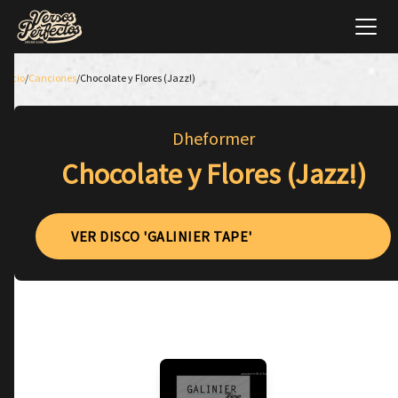
Inicio
/
Canciones
/
Chocolate y Flores (Jazz!)
Dheformer
Chocolate y Flores (Jazz!)
VER DISCO 'GALINIER TAPE'