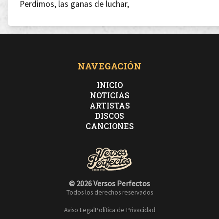
Perdimos, las ganas de luchar,
y si nadie lucha nadie puede perder, nadie puede
ganar
NAVEGACIÓN
INICIO
NOTICIAS
ARTISTAS
Hay ropa limpia que tender y platos sucios que fregar
DISCOS
CANCIONES
fóllame el alma con más calma, quítame la soledad
Te necesito y necesito que te quieras
© 2026 Versos Perfectos
Todos los derechos reservados
aprende la lección antes de que escriban tu esquela
Aviso Legal
Política de Privacidad