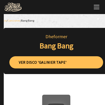
Inicio
/
Canciones
/
Bang Bang
Dheformer
Bang Bang
VER DISCO 'GALINIER TAPE'