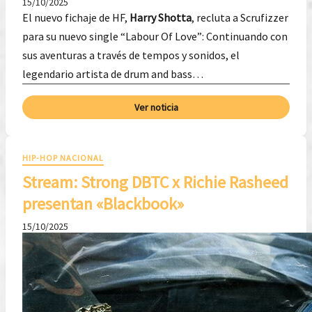
15/10/2025
El nuevo fichaje de HF,
Harry Shotta
, recluta a Scrufizzer
para su nuevo single “Labour Of Love”: Continuando con
sus aventuras a través de tempos y sonidos, el
legendario artista de drum and bass…
Ver noticia
HIP-HOP NACIONAL
Stream: Strong DBTC x Richie Rasheed
presentan «Blackbook»
15/10/2025