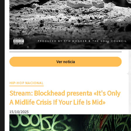
Ver noticia
HIP-HOP NACIONAL
Stream: Blockhead presenta «It's Only
A Midlife Crisis If Your Life Is Mid»
15/10/2025