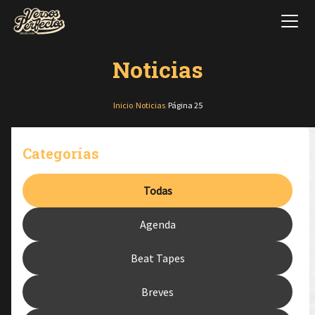
Noticias
Inicio
/
Noticias
/
Página 25
Categorías
Todas
Agenda
Beat Tapes
Breves