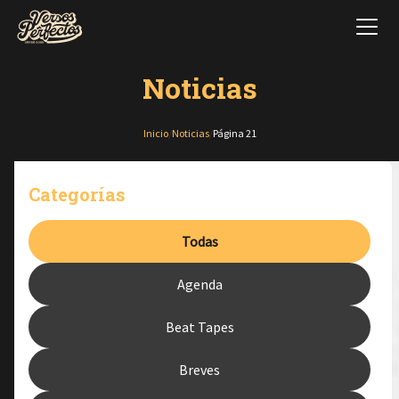
Noticias
Inicio
/
Noticias
/
Página 21
Categorías
Todas
Agenda
Beat Tapes
Breves