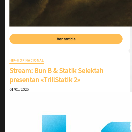
Ver noticia
HIP-HOP NACIONAL
Stream: Bun B & Statik Selektah
presentan «TrillStatik 2»
01/01/2025