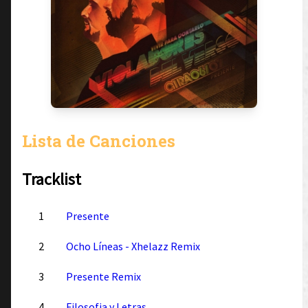
Lista de Canciones
Tracklist
1
Presente
2
Ocho Líneas - Xhelazz Remix
3
Presente Remix
4
Filosofia y Letras