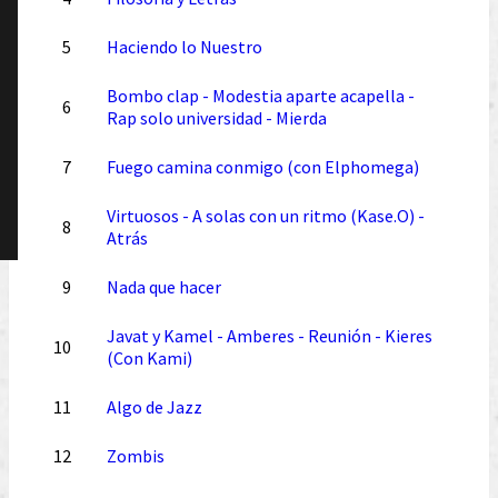
5
Haciendo lo Nuestro
Bombo clap - Modestia aparte acapella -
6
Rap solo universidad - Mierda
7
Fuego camina conmigo (con Elphomega)
Virtuosos - A solas con un ritmo (Kase.O) -
8
Atrás
9
Nada que hacer
Javat y Kamel - Amberes - Reunión - Kieres
10
(Con Kami)
11
Algo de Jazz
12
Zombis