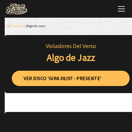
Inicio
/
Canciones
/
Algo de Jazz
Violadores Del Verso
Algo de Jazz
VER DISCO 'GIRA 06/07 - PRESENTE'