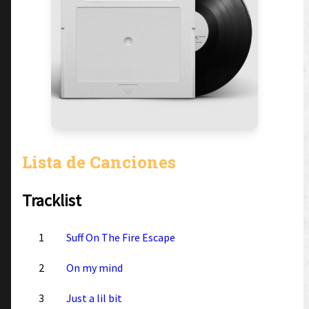
Lista de Canciones
Tracklist
1
Suff On The Fire Escape
2
On my mind
3
Just a lil bit