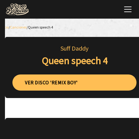
Inicio
/
Canciones
/
Queen speech 4
Suff Daddy
Queen speech 4
VER DISCO 'REMIX BOY'