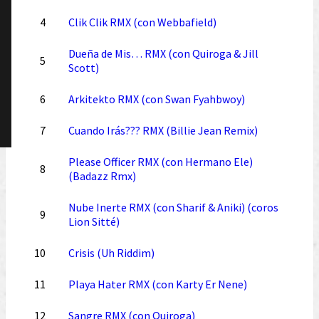
4
Clik Clik RMX (con Webbafield)
Dueña de Mis… RMX (con Quiroga & Jill
5
Scott)
6
Arkitekto RMX (con Swan Fyahbwoy)
7
Cuando Irás??? RMX (Billie Jean Remix)
Please Officer RMX (con Hermano Ele)
8
(Badazz Rmx)
Nube Inerte RMX (con Sharif & Aniki) (coros
9
Lion Sitté)
10
Crisis (Uh Riddim)
11
Playa Hater RMX (con Karty Er Nene)
12
Sangre RMX (con Quiroga)